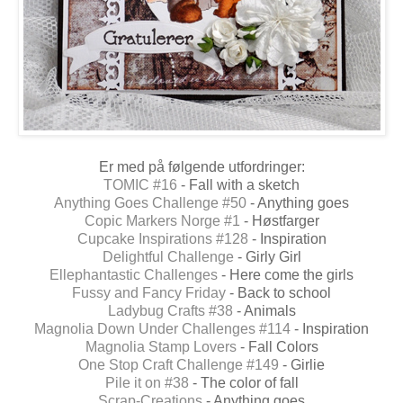
Er med på følgende utfordringer:
TOMIC #16
- Fall with a sketch
Anything Goes Challenge #50
- Anything goes
Copic Markers Norge #1
- Høstfarger
Cupcake Inspirations #128
- Inspiration
Delightful Challenge
- Girly Girl
Ellephantastic Challenges
- Here come the girls
Fussy and Fancy Friday
- Back to school
Ladybug Crafts #38
- Animals
Magnolia Down Under Challenges #114
- Inspiration
Magnolia Stamp Lovers
- Fall Colors
One Stop Craft Challenge #149
- Girlie
Pile it on #38
- The color of fall
Scrap-Creations
- Anything goes