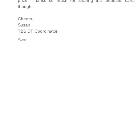
prize. Thanks so much for sharing this beautiful card,
though!
Cheers,
Susan
TBS DT Coordinator
Svar